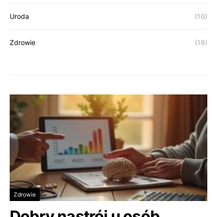
Uroda
(10)
Zdrowie
(19)
Zdrowie
Dobry nastrój u osób