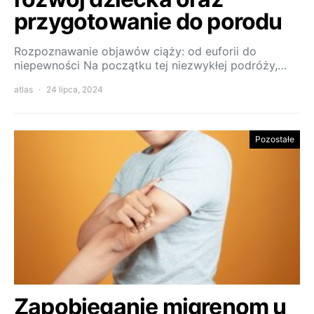
przygotowanie do porodu
Rozpoznawanie objawów ciąży: od euforii do
niepewności Na początku tej niezwykłej podróży,…
atlas
24 lipca, 2024
Pozostałe
Zapobieganie migrenom u