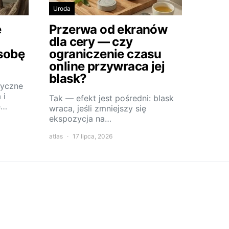
Uroda
e
Przerwa od ekranów
dla cery — czy
sobę
ograniczenie czasu
online przywraca jej
blask?
tyczne
 i
Tak — efekt jest pośredni: blask
e…
wraca, jeśli zmniejszy się
ekspozycja na…
atlas
17 lipca, 2026