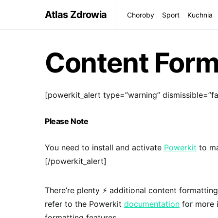
Atlas Zdrowia
Choroby
Sport
Kuchnia
Content Form
[powerkit_alert type=”warning” dismissible=”fal
Please Note
You need to install and activate
Powerkit
to ma
[/powerkit_alert]
There’re plenty ⚡ additional content formattin
refer to the Powerkit
documentation
for more i
formatting features.