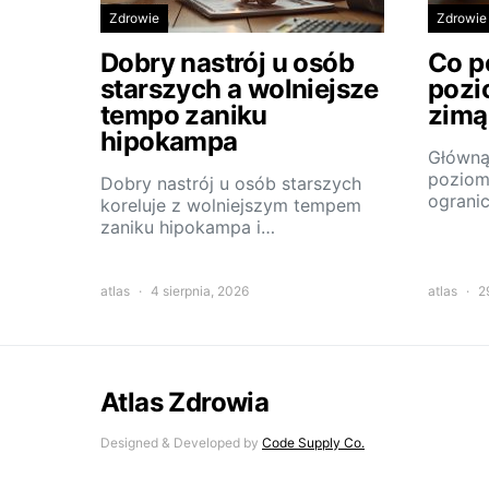
Zdrowie
Zdrowie
Dobry nastrój u osób
Co p
starszych a wolniejsze
pozi
tempo zaniku
zimą
hipokampa
Główną
poziom
Dobry nastrój u osób starszych
ograni
koreluje z wolniejszym tempem
zaniku hipokampa i…
atlas
4 sierpnia, 2026
atlas
2
Atlas Zdrowia
Designed & Developed by
Code Supply Co.