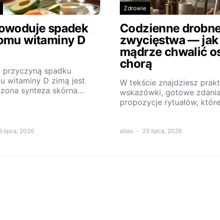
Zdrowie
owoduje spadek
Codzienne drobn
omu witaminy D
zwycięstwa — jak
mądrze chwalić o
chorą
 przyczyną spadku
u witaminy D zimą jest
W tekście znajdziesz prak
czona synteza skórna…
wskazówki, gotowe zdania
propozycje rytuałów, któr
9 lipca, 2026
atlas
23 lipca, 2026