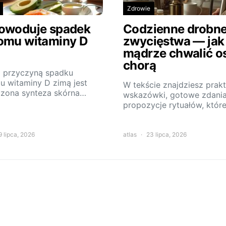
Zdrowie
owoduje spadek
Codzienne drobn
omu witaminy D
zwycięstwa — jak
mądrze chwalić o
chorą
 przyczyną spadku
u witaminy D zimą jest
W tekście znajdziesz prak
czona synteza skórna…
wskazówki, gotowe zdania
propozycje rytuałów, któr
9 lipca, 2026
atlas
23 lipca, 2026