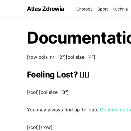
Atlas Zdrowia
Choroby
Sport
Kuchnia
Documentati
[row cols_nr=”2″][col size=”4″]
Feeling Lost? 🤷‍♀️
[/col][col size=”8″]
You may always find up-to-date
Documentati
[/col][/row]