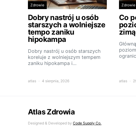
Zdrowie
Zdrowie
Dobry nastrój u osób
Co p
starszych a wolniejsze
pozi
tempo zaniku
zimą
hipokampa
Główną
poziom
Dobry nastrój u osób starszych
ograni
koreluje z wolniejszym tempem
zaniku hipokampa i…
atlas
4 sierpnia, 2026
atlas
2
Atlas Zdrowia
Designed & Developed by
Code Supply Co.