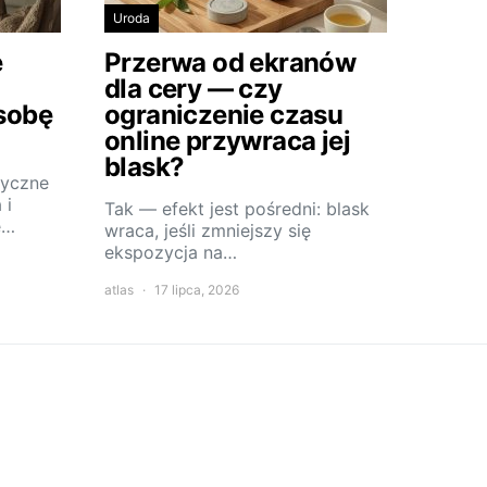
Uroda
e
Przerwa od ekranów
dla cery — czy
sobę
ograniczenie czasu
online przywraca jej
blask?
tyczne
 i
Tak — efekt jest pośredni: blask
e…
wraca, jeśli zmniejszy się
ekspozycja na…
atlas
17 lipca, 2026