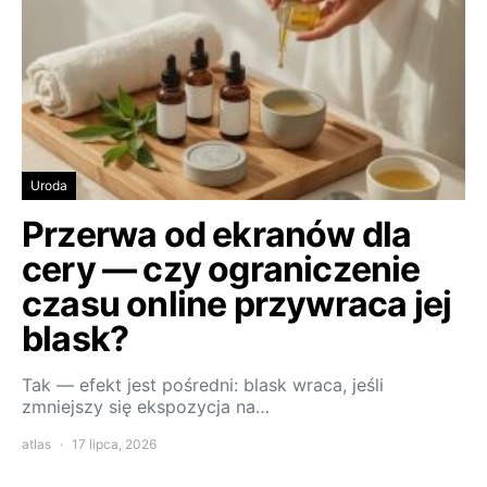
Uroda
Przerwa od ekranów dla
cery — czy ograniczenie
czasu online przywraca jej
blask?
Tak — efekt jest pośredni: blask wraca, jeśli
zmniejszy się ekspozycja na…
atlas
17 lipca, 2026