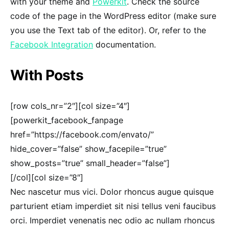
with your theme and
Powerkit
. Check the source
code of the page in the WordPress editor (make sure
you use the Text tab of the editor). Or, refer to the
Facebook Integration
documentation.
With Posts
[row cols_nr=”2″][col size=”4″]
[powerkit_facebook_fanpage
href=”https://facebook.com/envato/”
hide_cover=”false” show_facepile=”true”
show_posts=”true” small_header=”false”]
[/col][col size=”8″]
Nec nascetur mus vici. Dolor rhoncus augue quisque
parturient etiam imperdiet sit nisi tellus veni faucibus
orci. Imperdiet venenatis nec odio ac nullam rhoncus