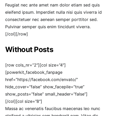
Feugiat nec ante amet nam dolor etiam sed quis
eleifend ipsum. Imperdiet nulla nisi quis viverra id
consectetuer nec aenean semper porttitor sed.
Pulvinar semper quis enim tincidunt viverra.
[/col][/row]
Without Posts
[row cols_nr=”2″][col size=”4″]
[powerkit_facebook_fanpage
href=”https://facebook.com/envato/”
hide_cover=”false” show_facepile=”true”
show_posts=”false” small_header=”false”]
[/col][col size=”8″]
Massa ac venenatis faucibus maecenas leo nunc
eleifend a ultricies sem hendrerit nam. Vitae dis