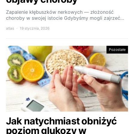
Zapalenie kłębuszków nerkowych — złożoność
choroby w swojej istocie Gdybyśmy mogli zajrzeć…
atlas
19 stycznia, 2026
Pozostałe
Jak natychmiast obniżyć
poziom glukozy w