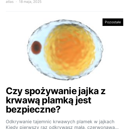
atlas
18 maja, 2025
Pozostałe
Czy spożywanie jajka z
krwawą plamką jest
bezpieczne?
Odkrywanie tajemnic krwawych plamek w jajkach
Kiedy pierwszy raz odkrywasz małą, czerwonawą…