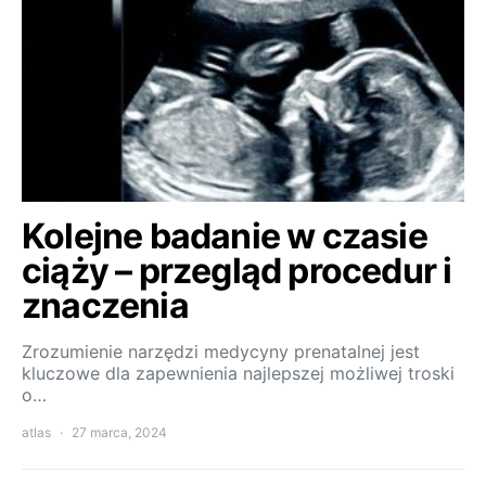
Kolejne badanie w czasie
ciąży – przegląd procedur i
znaczenia
Zrozumienie narzędzi medycyny prenatalnej jest
kluczowe dla zapewnienia najlepszej możliwej troski
o…
atlas
27 marca, 2024