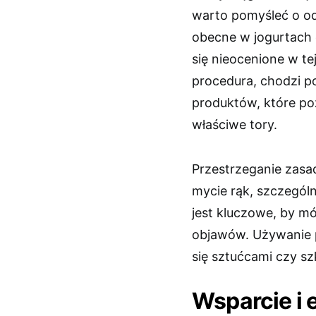
warto pomyśleć o od
obecne w jogurtach 
się nieocenione w te
procedura, chodzi p
produktów, które p
właściwe tory.
Przestrzeganie zasad
mycie rąk, szczególn
jest kluczowe, by m
objawów. Używanie p
się sztućcami czy sz
Wsparcie i e