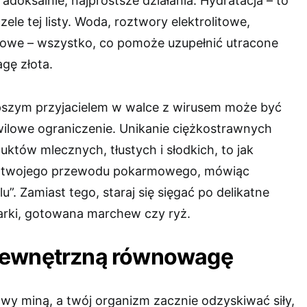
radoksalnie, najprostsze działania. Hydratacja – to
zele tej listy. Woda, roztwory elektrolitowe,
ołowe – wszystko, co pomoże uzupełnić utracone
agę złota.
epszym przyjacielem w walce z wirusem może być
chwilowe ograniczenie. Unikanie ciężkostrawnych
uktów mlecznych, tłustych i słodkich, to jak
do twojego przewodu pokarmowego, mówiąc
lu”. Zamiast tego, staraj się sięgać po delikatne
harki, gotowana marchew czy ryż.
wewnętrzną równowagę
wy miną, a twój organizm zacznie odzyskiwać siły,