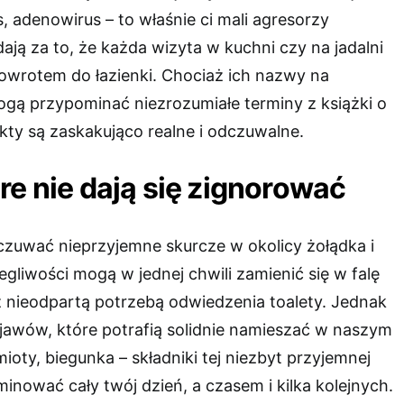
, adenowirus – to właśnie ci mali agresorzy
ają za to, że każda wizyta w kuchni czy na jadalni
owrotem do łazienki. Chociaż ich nazwy na
ogą przypominać niezrozumiałe terminy z książki o
fekty są zaskakująco realne i odczuwalne.
re nie dają się zignorować
zuwać nieprzyjemne skurcze w okolicy żołądka i
olegliwości mogą w jednej chwili zamienić się w falę
z nieodpartą potrzebą odwiedzenia toalety. Jednak
objawów, które potrafią solidnie namieszać w naszym
ioty, biegunka – składniki tej niezbyt przyjemnej
nować cały twój dzień, a czasem i kilka kolejnych.