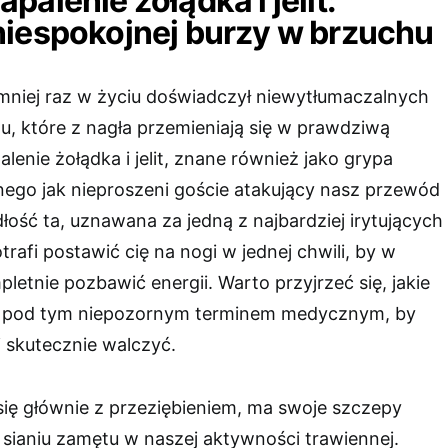
alenie żołądka i jelit:
niespokojnej burzy w brzuchu
mniej raz w życiu doświadczył niewytłumaczalnych
, które z nagła przemieniają się w prawdziwą
lenie żołądka i jelit, znane również jako grypa
nego jak nieproszeni goście atakujący nasz przewód
ość ta, uznawana za jedną z najbardziej irytujących
trafi postawić cię na nogi w jednej chwili, by w
pletnie pozbawić energii. Warto przyjrzeć się, jakie
 pod tym niepozornym terminem medycznym, by
i skutecznie walczyć.
się głównie z przeziębieniem, ma swoje szczepy
sianiu zamętu w naszej aktywności trawiennej.