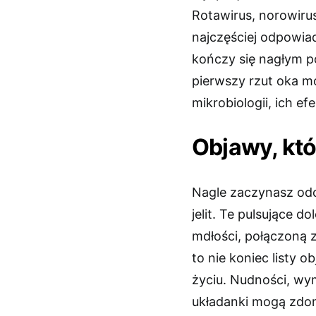
Rotawirus, norowirus
najczęściej odpowiad
kończy się nagłym p
pierwszy rzut oka m
mikrobiologii, ich e
Objawy, któ
Nagle zaczynasz odc
jelit. Te pulsujące d
mdłości, połączoną 
to nie koniec listy 
życiu. Nudności, wym
układanki mogą zdomi