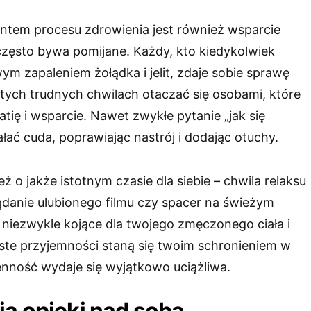
tem procesu zdrowienia jest również wsparcie
często bywa pomijane. Każdy, kto kiedykolwiek
ym zapaleniem żołądka i jelit, zdaje sobie sprawę
 tych trudnych chwilach otaczać się osobami, które
tię i wsparcie. Nawet zwykłe pytanie „jak się
łać cuda, poprawiając nastrój i dodając otuchy.
ż o jakże istotnym czasie dla siebie – chwila relaksu
ądanie ulubionego filmu czy spacer na świeżym
niezwykle kojące dla twojego zmęczonego ciała i
oste przyjemności staną się twoim schronieniem w
enność wydaje się wyjątkowo uciążliwa.
a opieki nad sobą