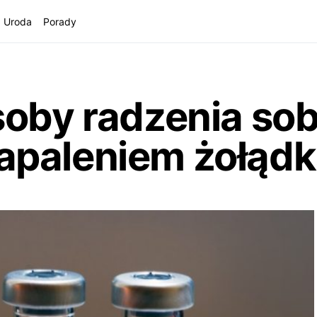
Uroda
Porady
oby radzenia sob
aleniem żołądka i