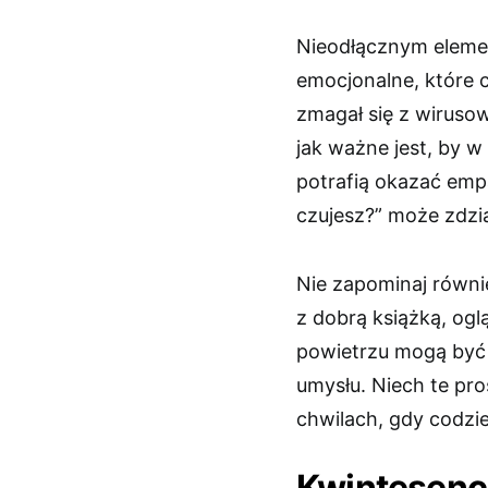
Nieodłącznym elemen
emocjonalne, które 
zmagał się z wirusow
jak ważne jest, by w
potrafią okazać empa
czujesz?” może zdzia
Nie zapominaj równie
z dobrą książką, ogl
powietrzu mogą być 
umysłu. Niech te pr
chwilach, gdy codzi
Kwintesencj