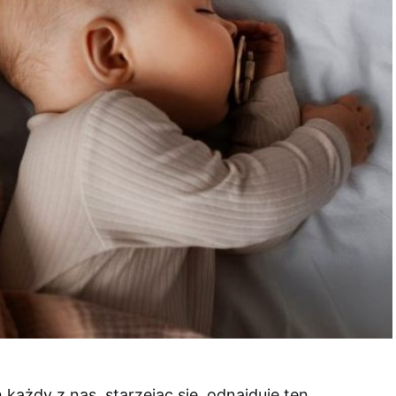
ażdy z nas, starzejąc się, odnajduje ten