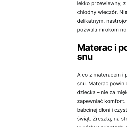
lekko przewiewny, z 
chłodny wieczór. Ni
delikatnym, nastrojo
pozwala mrokom nocy
Materac i p
snu
A co z materacem i 
snu. Materac powini
dziecka – nie za mięk
zapewniać komfort. A
babcinej dłoni i czy
świąt. Zresztą, na s