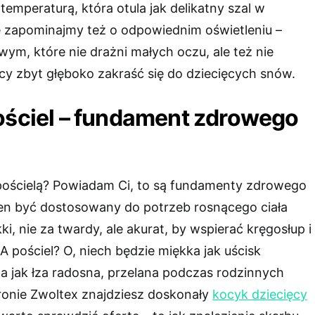
temperaturą, która otula jak delikatny szal w
e zapominajmy też o odpowiednim oświetleniu –
wym, które nie drażni małych oczu, ale też nie
 zbyt głęboko zakraść się do dziecięcych snów.
ościel – fundament zdrowego
pościelą? Powiadam Ci, to są fundamenty zdrowego
en być dostosowany do potrzeb rosnącego ciała
ki, nie za twardy, ale akurat, by wspierać kręgosłup i
 pościel? O, niech będzie miękka jak uścisk
sta jak łza radosna, przelana podczas rodzinnych
tronie Zwoltex znajdziesz doskonały
kocyk dziecięcy