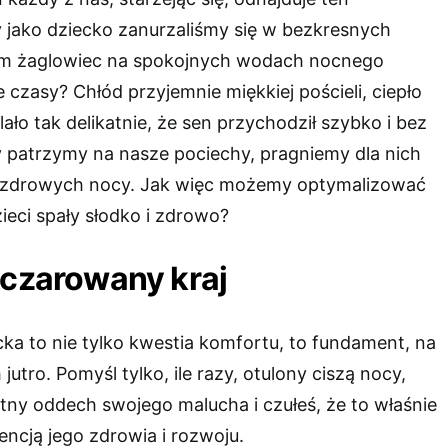
 jako dziecko zanurzaliśmy się w bezkresnych
zym żaglowiec na spokojnych wodach nocnego
 czasy? Chłód przyjemnie miękkiej pościeli, ciepło
ało tak delikatnie, że sen przychodził szybko i bez
dy patrzymy na nasze pociechy, pragniemy dla nich
i zdrowych nocy. Jak więc możemy optymalizować
ieci spały słodko i zdrowo?
aczarowany kraj
ka to nie tylko kwestia komfortu, to fundament, na
utro. Pomyśl tylko, ile razy, otulony ciszą nocy,
tny oddech swojego malucha i czułeś, że to właśnie
sencją jego zdrowia i rozwoju.