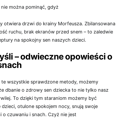
nie można pominąć, gdyż
ry otwiera drzwi do krainy Morfeusza. Zbilansowana
lość ruchu, brak ekranów przed snem – to zaledwie
eptury na spokojny sen naszych dzieci.
śli – odwieczne opowieści o
 snach
na te wszystkie sprawdzone metody, możemy
e dbanie o zdrowy sen dziecka to nie tylko nasz
ywilej. To dzięki tym staraniom możemy być
 dzieci, otulone spokojem nocy, snują swoje
o czuwaniu i snach. Czyż nie jest