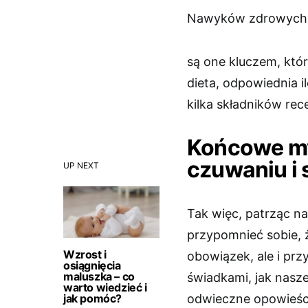
Nawyków zdrowych 
są one kluczem, któ
dieta, odpowiednia i
kilka składników rec
Końcowe my
czuwaniu i
UP NEXT
Tak więc, patrząc 
przypomnieć sobie, ż
Wzrost i
obowiązek, ale i prz
osiągnięcia
maluszka – co
świadkami, jak nasze
warto wiedzieć i
jak pomóc?
odwieczne opowieści 