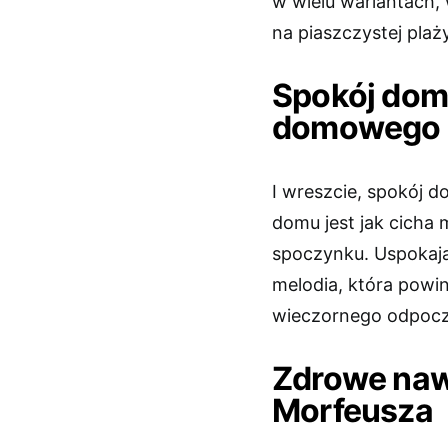
w wielu wariantach, 
na piaszczystej plaży
Spokój dom
domowego 
I wreszcie, spokój 
domu jest jak cicha
spoczynku. Uspokajaj
melodia, która powi
wieczornego odpoc
Zdrowe nawy
Morfeusza