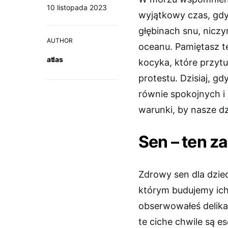
10 listopada 2023
wyjątkowy czas, gdy
głębinach snu, nic
AUTHOR
oceanu. Pamiętasz te
atlas
kocyka, które przytul
protestu. Dzisiaj, g
równie spokojnych 
warunki, by nasze dz
Sen – ten z
Zdrowy sen dla dziec
którym budujemy ich j
obserwowałeś delika
te ciche chwile są e