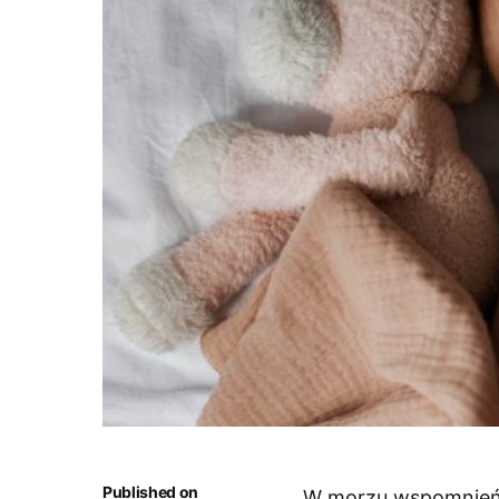
Published on
W morzu wspomnień k