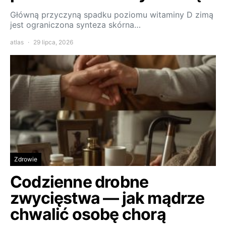
Główną przyczyną spadku poziomu witaminy D zimą
jest ograniczona synteza skórna…
atlas
29 lipca, 2026
Zdrowie
Codzienne drobne
zwycięstwa — jak mądrze
chwalić osobę chorą