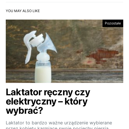
YOU MAY ALSO LIKE
Pozostałe
Laktator ręczny czy
elektryczny – który
wybrać?
Laktator to bardzo ważne urządzenie wybierane
przez kobiety karmiące swoje pociechy piersią.…