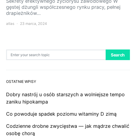
Sekrety efektywnego życiorysu zawodowego W
gęstej dżungli współczesnego rynku pracy, pełnej
drapieżników…
atlas
23 marca, 2024
Search for:
Search
OSTATNIE WPISY
Dobry nastrój u osób starszych a wolniejsze tempo
zaniku hipokampa
Co powoduje spadek poziomu witaminy D zimą
Codzienne drobne zwycięstwa — jak mądrze chwalić
osobę chorą