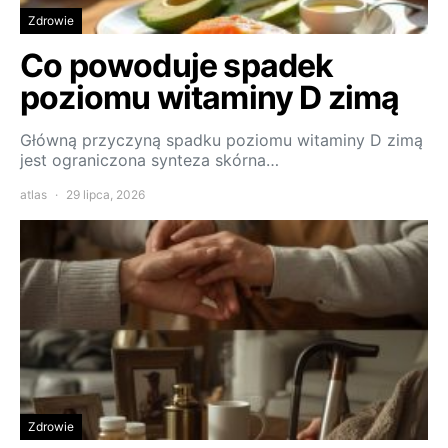
Zdrowie
Co powoduje spadek
poziomu witaminy D zimą
Główną przyczyną spadku poziomu witaminy D zimą
jest ograniczona synteza skórna…
atlas
29 lipca, 2026
Zdrowie