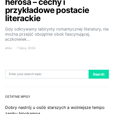
herosa – cechy i
przykładowe postacie
literackie
Gdy odkrywamy labirynty romantycznej literatury, nie
można przejść obojętnie obok fascynującej,
aczkolwiek…
atlas
7 lipca, 2024
Search for:
Search
OSTATNIE WPISY
Dobry nastrój u osób starszych a wolniejsze tempo
zaniku hipokampa