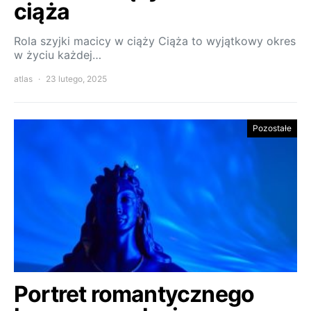
ciąża
Rola szyjki macicy w ciąży Ciąża to wyjątkowy okres
w życiu każdej…
atlas
23 lutego, 2025
Pozostałe
Portret romantycznego