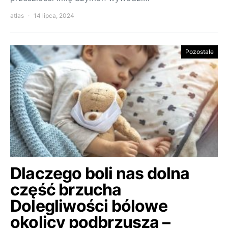
atlas
14 lipca, 2024
Pozostałe
Dlaczego boli nas dolna
część brzucha
Dolegliwości bólowe
okolicy podbrzusza –