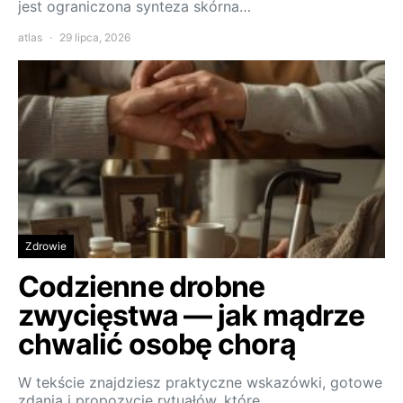
jest ograniczona synteza skórna…
atlas
29 lipca, 2026
Zdrowie
Codzienne drobne
zwycięstwa — jak mądrze
chwalić osobę chorą
W tekście znajdziesz praktyczne wskazówki, gotowe
zdania i propozycje rytuałów, które…