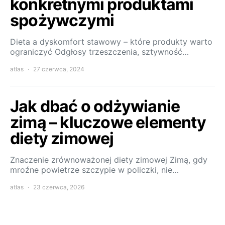
konkretnymi produktami
spożywczymi
Dieta a dyskomfort stawowy – które produkty warto
ograniczyć Odgłosy trzeszczenia, sztywność…
atlas
27 czerwca, 2024
Jak dbać o odżywianie
zimą – kluczowe elementy
diety zimowej
Znaczenie zrównoważonej diety zimowej Zimą, gdy
mroźne powietrze szczypie w policzki, nie…
atlas
23 czerwca, 2026