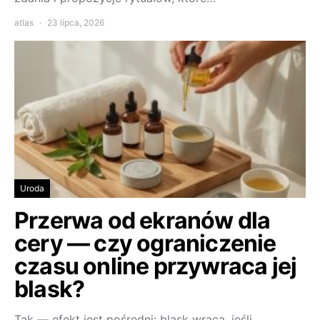
atlas
23 lipca, 2026
Uroda
Przerwa od ekranów dla
cery — czy ograniczenie
czasu online przywraca jej
blask?
Tak — efekt jest pośredni: blask wraca, jeśli