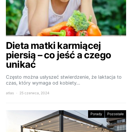
Dieta matki karmiącej
piersią – co jeść a czego
unikać
Często można usłyszeć stwierdzenie, że laktacja to
czas, który wymaga od kobiety…
atlas
25 czerwca, 2024
Porady
Pozostałe