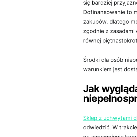
się bardziej przyjaz
Dofinansowanie to 
zakupów, dlatego m
zgodnie z zasadami
równej piętnastokro
Środki dla osób ni
warunkiem jest dost
Jak wygląda
niepełnosp
Sklep z uchwytami do
odwiedzić. W trakci
na zapewnienie komf