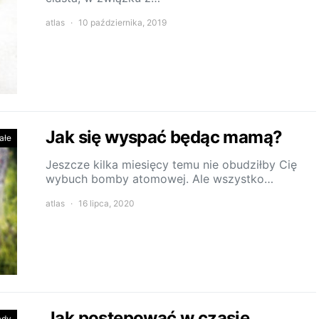
atlas
10 października, 2019
Jak się wyspać będąc mamą?
ałe
Jeszcze kilka miesięcy temu nie obudziłby Cię
wybuch bomby atomowej. Ale wszystko…
atlas
16 lipca, 2020
Jak postępować w czasie
ady