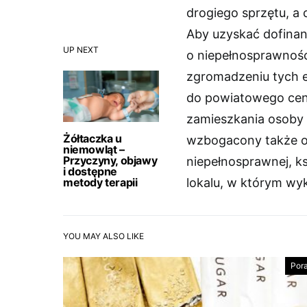
drogiego sprzętu, a
Aby uzyskać dofinan
UP NEXT
o niepełnosprawnośc
zgromadzeniu tych e
do powiatowego cen
zamieszkania osoby 
Żółtaczka u
wzbogacony także o
niemowląt –
Przyczyny, objawy
niepełnosprawnej, k
i dostępne
metody terapii
lokalu, w którym wy
YOU MAY ALSO LIKE
Por