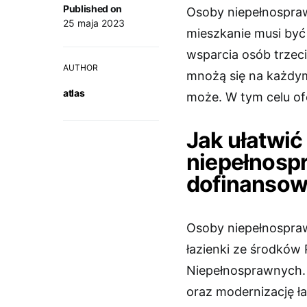
Published on
Osoby niepełnospraw
25 maja 2023
mieszkanie musi być
wsparcia osób trzec
AUTHOR
mnożą się na każdym
atlas
może. W tym celu ofe
Jak ułatwić
niepełnospr
dofinansow
Osoby niepełnospra
łazienki ze środków
Niepełnosprawnych. 
oraz modernizację ła