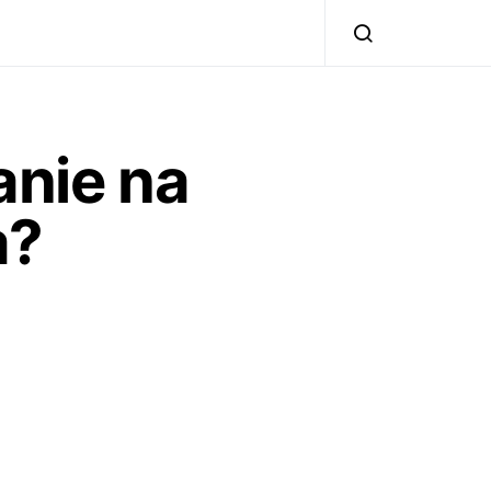
anie na
a?