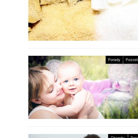
Porady
Pozost
Choroby
Por