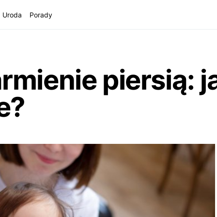
Uroda
Porady
mienie piersią: j
e?