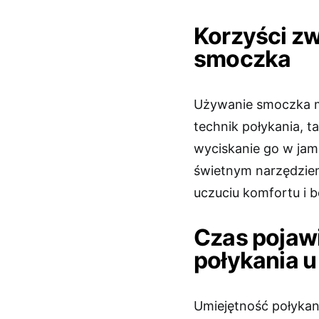
Korzyści z
smoczka
Używanie smoczka 
technik połykania, t
wyciskanie go w jami
świetnym narzędzie
uczuciu komfortu i 
Czas pojawi
połykania u
Umiejętność połykani