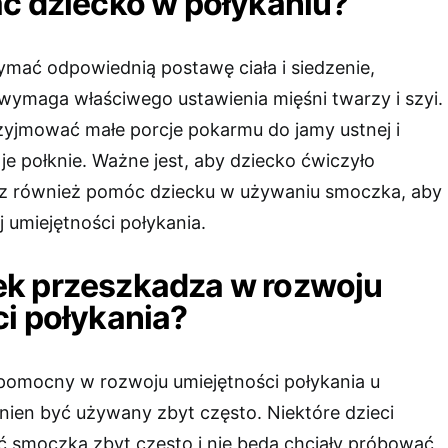
ć dziecko w połykaniu?
ymać odpowiednią postawę ciała i siedzenie,
wymaga właściwego ustawienia mięśni twarzy i szyi.
yjmować małe porcje pokarmu do jamy ustnej i
je połknie. Ważne jest, aby dziecko ćwiczyło
z również pomóc dziecku w używaniu smoczka, aby
 umiejętności połykania.
k przeszkadza w rozwoju
i połykania?
omocny w rozwoju umiejętności połykania u
inien być używany zbyt często. Niektóre dzieci
smoczka zbyt często i nie będą chciały próbować