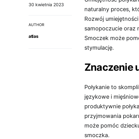
30 kwietnia 2023
naturalny proces, kt
Rozwój umiejętności
AUTHOR
samopoczucie oraz n
atlas
Smoczek może pomóc
stymulację.
Znaczenie u
Połykanie to skompl
językowe i mięśniow
produktywnie połyka
przyjmowania pokar
może pomóc dziecku 
smoczka.