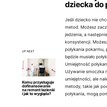
dziecka do 
Jeśli dziecko nie c
metod. Możesz zacz
jedzenia, a następn
konsystencji. Możes
połykania pokarmu, 
UP NEXT
będzie musiało połyk
Umiejętność połykan
Używanie smoczka m
umiejętności, ale na
Komu przysługuje
dofinansowanie
metody, takie jak p
na remont łazienki
i jak to wygląda?
połykania, mogą pom