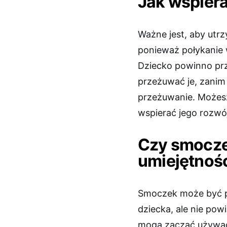
Jak wspiera
Ważne jest, aby utrz
ponieważ połykanie 
Dziecko powinno prz
przeżuwać je, zanim 
przeżuwanie. Możes
wspierać jego rozwój
Czy smocze
umiejętnośc
Smoczek może być p
dziecka, ale nie pow
mogą zacząć używać 