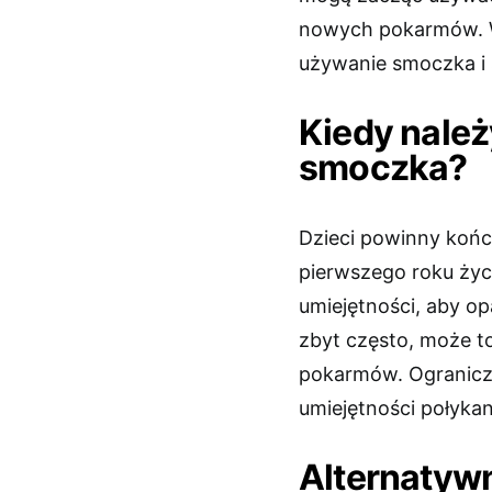
nowych pokarmów. W
używanie smoczka i 
Kiedy nale
smoczka?
Dzieci powinny koń
pierwszego roku życ
umiejętności, aby o
zbyt często, może t
pokarmów. Ogranic
umiejętności połykan
Alternatyw