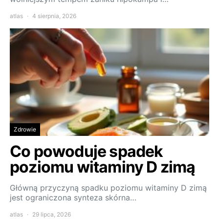
atlas
4 sierpnia, 2026
Zdrowie
Co powoduje spadek
poziomu witaminy D zimą
Główną przyczyną spadku poziomu witaminy D zimą
jest ograniczona synteza skórna…
atlas
29 lipca, 2026