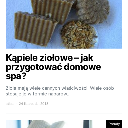
Kąpiele ziołowe – jak
przygotować domowe
spa?
Zioła mają wiele cennych właściwości. Wiele osób
stosuje je w formie naparów…
atlas
24 listopada, 2018
Porady