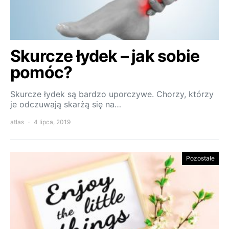
Skurcze łydek – jak sobie
pomóc?
Skurcze łydek są bardzo uporczywe. Chorzy, którzy
je odczuwają skarżą się na…
atlas
4 lipca, 2019
Pozostałe