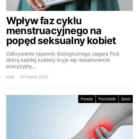
Wpływ faz cyklu
menstruacyjnego na
popęd seksualny kobiet
Odkrywanie tajemnic biologicznego zegara Pod
skórą każdej kobiety kryje się niesamowicie
precyzyjny…
atlas
23 marca, 2025
Porady
Pozostałe
Sport