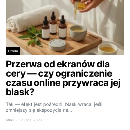
Uroda
Przerwa od ekranów dla
cery — czy ograniczenie
czasu online przywraca jej
blask?
Tak — efekt jest pośredni: blask wraca, jeśli
zmniejszy się ekspozycja na…
atlas
17 lipca, 2026