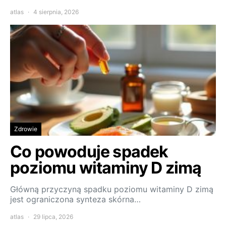
atlas
4 sierpnia, 2026
Zdrowie
Co powoduje spadek
poziomu witaminy D zimą
Główną przyczyną spadku poziomu witaminy D zimą
jest ograniczona synteza skórna…
atlas
29 lipca, 2026