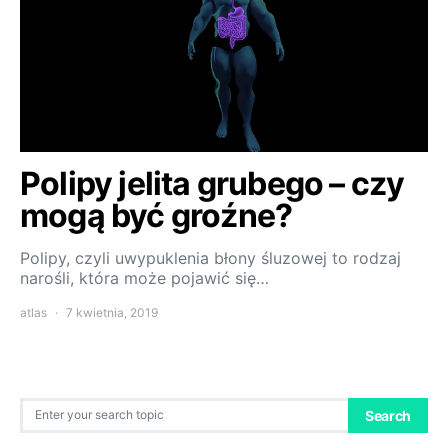
Polipy jelita grubego – czy
mogą być groźne?
Polipy, czyli uwypuklenia błony śluzowej to rodzaj
narośli, która może pojawić się…
atlas
7 kwietnia, 2019
Search for:
Search