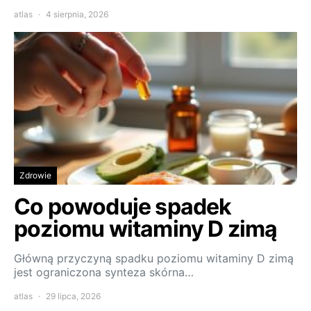
atlas
4 sierpnia, 2026
Zdrowie
Co powoduje spadek
poziomu witaminy D zimą
Główną przyczyną spadku poziomu witaminy D zimą
jest ograniczona synteza skórna…
atlas
29 lipca, 2026