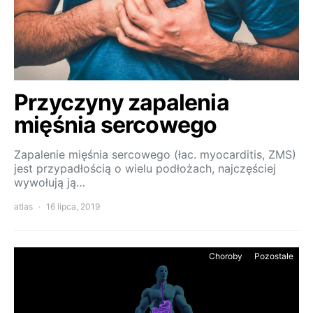
Przyczyny zapalenia
mięśnia sercowego
Zapalenie mięśnia sercowego (łac. myocarditis, ZMS)
jest przypadłością o wielu podłożach, najczęściej
wywołują ją…
atlas
16 lipca, 2019
Choroby
Pozostałe