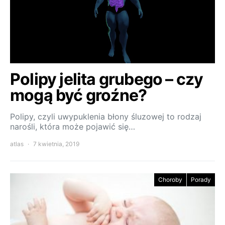
Polipy jelita grubego – czy
mogą być groźne?
Polipy, czyli uwypuklenia błony śluzowej to rodzaj
narośli, która może pojawić się…
atlas
7 kwietnia, 2019
Choroby
Porady